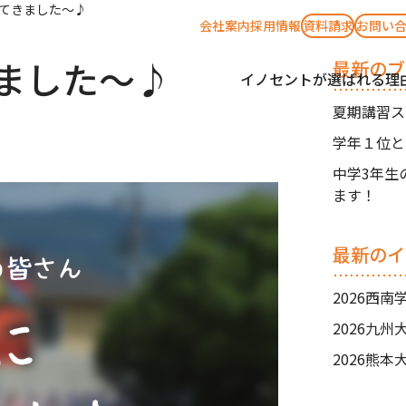
てきました～♪
会社案内
採用情報
資料請求
お問い
ました～♪
最新のブ
イノセントが選ばれる理
夏期講習ス
学年１位と
中学3年生
ます！
最新のイ
2026西
2026九
2026熊