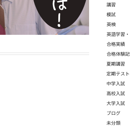
講習
模試
英検
英語学習・
合格実績
合格体験記
夏期講習
定期テスト
中学入試
高校入試
大学入試
ブログ
未分類