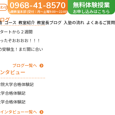
0968-41-8570
無料体験授業
合わせ
お申し込みはこちら
山鹿教室本部 (受付：月〜土曜9:00～22:00)
ログ
由
コース
教室紹介
教室長ブログ
入塾の流れ
よくあるご質問
タートから２週間
ったぞおおおお！！！
の受験生！まだ間に合い
ブログ一覧へ
ンタビュー
南学院大学合格体験記
州大学合格体験記
本大学合格体験記
インタビュー一覧へ