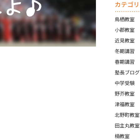
カテゴリ
鳥栖教室
小郡教室
近見教室
冬期講習
春期講習
塾長ブログ
中学受験
野芥教室
津福教室
北野町教室
田主丸教室
楠教室