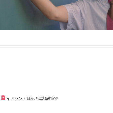
イノセント日記 ✎津福教室✐