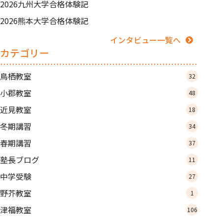
2026九州大学合格体験記
2026熊本大学合格体験記
インタビュー一覧へ
カテゴリー
鳥栖教室
32
小郡教室
48
近見教室
18
冬期講習
34
春期講習
37
塾長ブログ
11
中学受験
27
野芥教室
1
津福教室
106