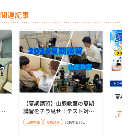
関連記事
夏期講
【夏期講習】山鹿教室の夏期
して
講習をチラ見せ！テスト対策
田島教室
会も実施します✨
山鹿教室
夏期講習
2026年8月6日