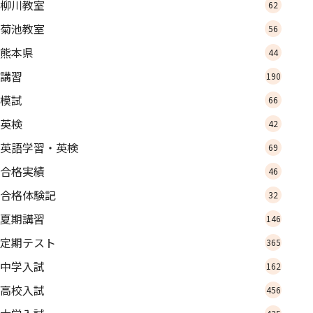
柳川教室
62
菊池教室
56
熊本県
44
講習
190
模試
66
英検
42
英語学習・英検
69
合格実績
46
合格体験記
32
夏期講習
146
定期テスト
365
中学入試
162
高校入試
456