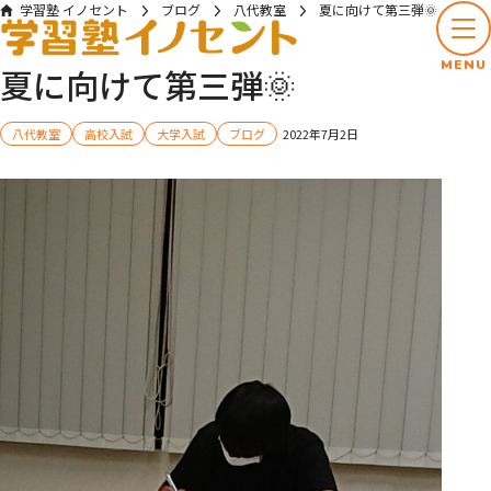
学習塾 イノセント
ブログ
八代教室
夏に向けて第三弾🌞
MENU
夏に向けて第三弾🌞
八代教室
高校入試
大学入試
ブログ
2022年7月2日