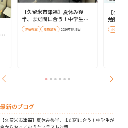
【久留米市津福】夏休み後
【小郡
半、まだ間に合う！中学生が
勉強法
今からやっておきたいテスト
苦手科
津福教室
夏期講習
2026年8月8日
小郡教室
対策
して
最新のブログ
【久留米市津福】夏休み後半、まだ間に合う！中学生が
今からやっておきたいテスト対策