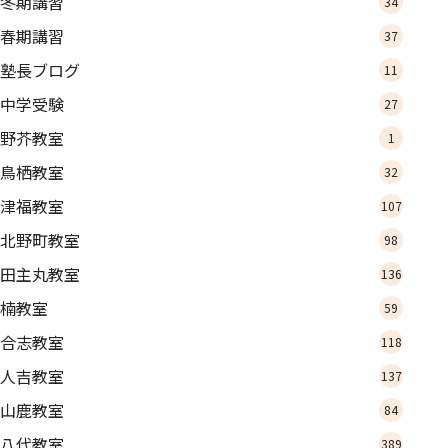
冬期講習
34
春期講習
37
塾長ブログ
11
中学受験
27
野芥教室
1
鳥栖教室
32
津福教室
107
北野町教室
98
田主丸教室
136
楠教室
59
合志教室
118
人吉教室
137
山鹿教室
84
八代教室
389