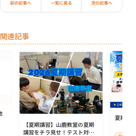
前の記事へ
一覧に戻る
次の記事へ
関連記事
地
夏期講
【夏期講習】山鹿教室の夏期
講習をチラ見せ！テスト対策
田島教室