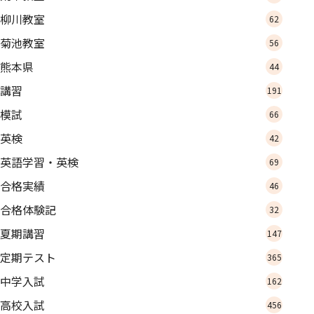
柳川教室
62
菊池教室
56
熊本県
44
講習
191
模試
66
英検
42
英語学習・英検
69
合格実績
46
合格体験記
32
夏期講習
147
定期テスト
365
中学入試
162
高校入試
456