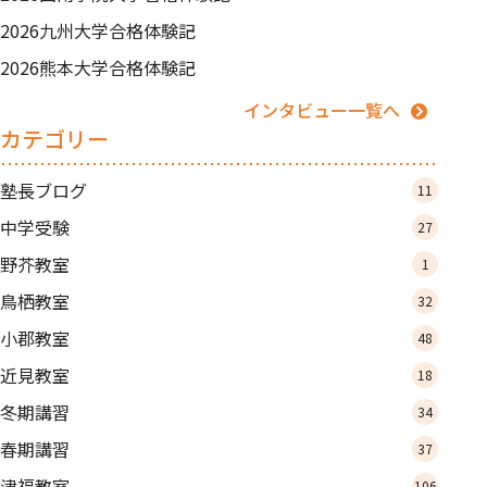
2026九州大学合格体験記
2026熊本大学合格体験記
インタビュー一覧へ
カテゴリー
塾長ブログ
11
中学受験
27
野芥教室
1
鳥栖教室
32
小郡教室
48
近見教室
18
冬期講習
34
春期講習
37
津福教室
106