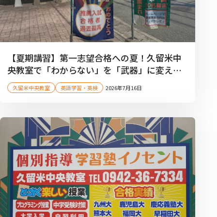
【夏期講習】第一志望合格への夏！久留米中
央教室で「わからない」を「武器」に変えよ
う！【高校生】
久留米中央教室
英語学習・英検
2026年7月16日