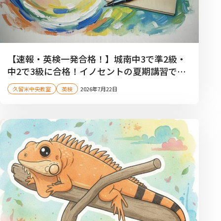
【速報・英検一発合格！】城南中3で準2級・
中2で3級に合格！イノセントの夏期講習で英
語が得意になる！【久留米市中央町】
久留米中央教室
英検
2026年7月22日