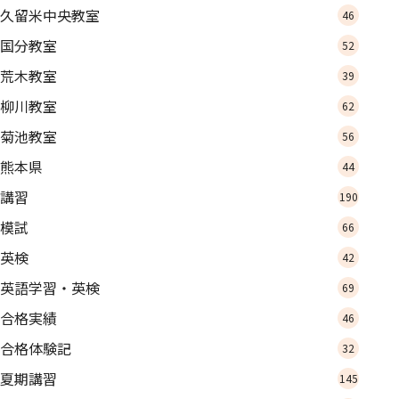
久留米中央教室
46
国分教室
52
荒木教室
39
柳川教室
62
菊池教室
56
熊本県
44
講習
190
模試
66
英検
42
英語学習・英検
69
合格実績
46
合格体験記
32
夏期講習
145