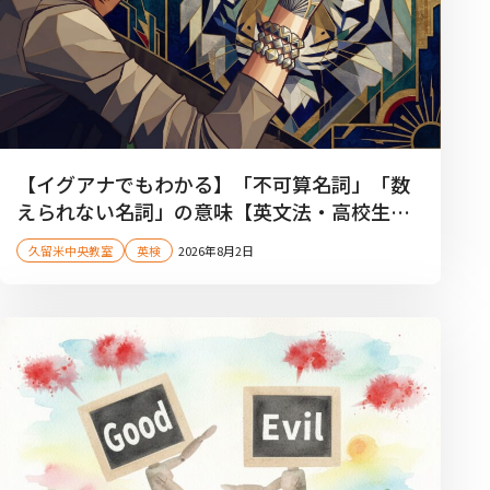
【イグアナでもわかる】「不可算名詞」「数
えられない名詞」の意味【英文法・高校生・
久留米市・夏期講習】
久留米中央教室
英検
2026年8月2日