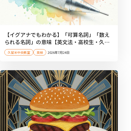
【イグアナでもわかる】「可算名詞」「数え
られる名詞」の意味【英文法・高校生・久留
米市・夏期講習】
久留米中央教室
英検
2026年7月24日