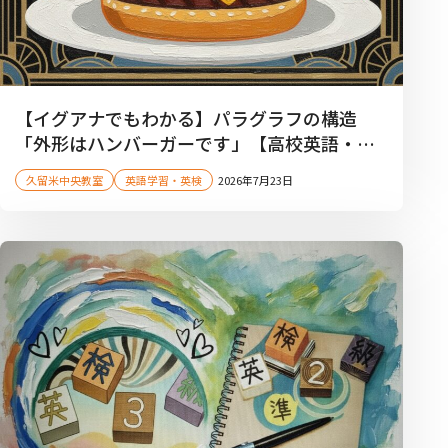
【イグアナでもわかる】パラグラフの構造
「外形はハンバーガーです」【高校英語・久
留米市・塾】
久留米中央教室
英語学習・英検
2026年7月23日