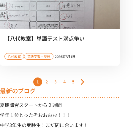
【八代教室】単語テスト満点争い
八代教室
英語学習・英検
2026年7月1日
1
2
3
4
5
最新のブログ
夏期講習スタートから２週間
学年１位とったぞおおおお！！！
中学3年生の受験生！まだ間に合います！