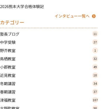
2026熊本大学合格体験記
インタビュー一覧へ
カテゴリー
塾長ブログ
11
中学受験
27
野芥教室
1
鳥栖教室
32
小郡教室
49
近見教室
18
冬期講習
34
春期講習
37
津福教室
107
北野町教室
98