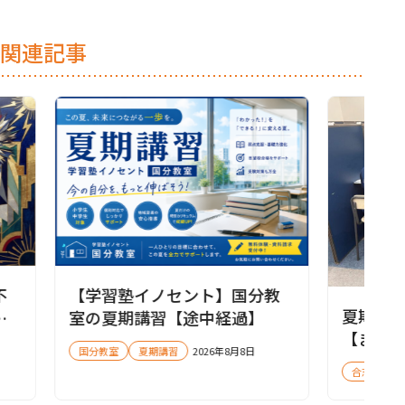
関連記事
不
【学習塾イノセント】国分教
夏期講
名
室の夏期講習【途中経過】
【まだ
国分教室
夏期講習
2026年8月8日
合志教室