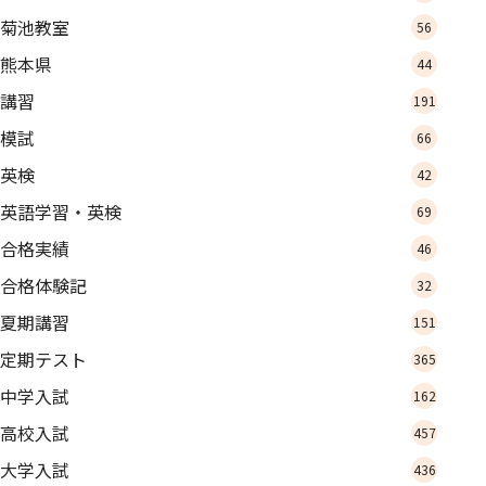
菊池教室
56
熊本県
44
講習
191
模試
66
英検
42
英語学習・英検
69
合格実績
46
合格体験記
32
夏期講習
151
定期テスト
365
中学入試
162
高校入試
457
大学入試
436