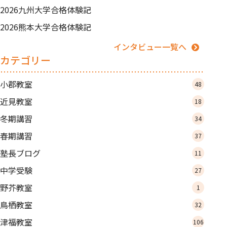
2026九州大学合格体験記
2026熊本大学合格体験記
インタビュー一覧へ
カテゴリー
小郡教室
48
近見教室
18
冬期講習
34
春期講習
37
塾長ブログ
11
中学受験
27
野芥教室
1
鳥栖教室
32
津福教室
106