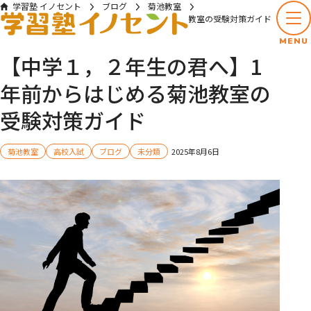
学習塾 イノセント
ブログ
菊池教室
【中学１，２年生の君へ】1年前からはじめる菊池教室の受験対策ガイド
MENU
【中学１，２年生の君へ】1
年前からはじめる菊池教室の
受験対策ガイド
菊池教室
高校入試
ブログ
未分類
2025年8月6日