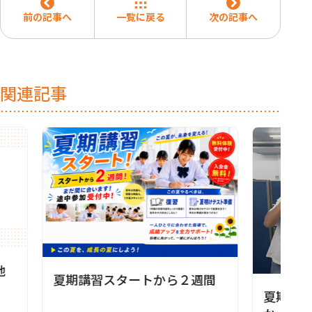
前の記事へ
一覧に戻る
次の記事へ
関連記事
地
夏期講習スタートから２週間
夏期講