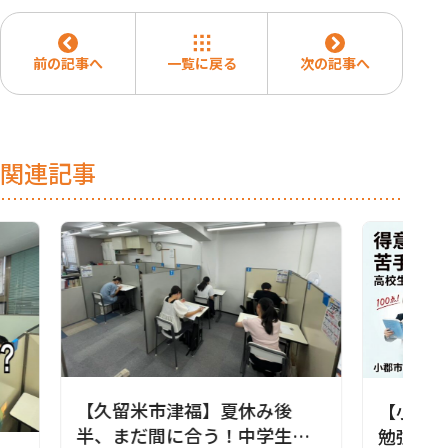
前の記事へ
一覧に戻る
次の記事へ
関連記事
【久留米市津福】夏休み後
【小郡
半、まだ間に合う！中学生が
勉強法