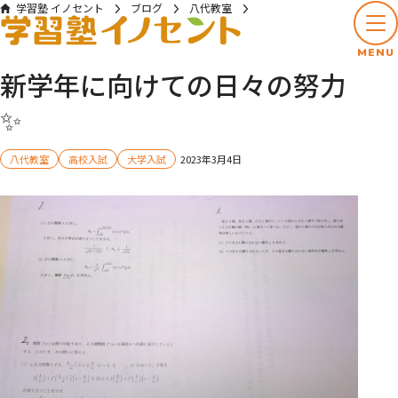
学習塾 イノセント
ブログ
八代教室
新学年に向けての日々の努力✨
MENU
新学年に向けての日々の努力
✨
八代教室
高校入試
大学入試
2023年3月4日