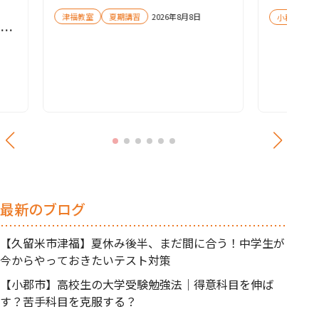
今からやっておきたいテスト
苦手科
津福教室
夏期講習
2026年8月8日
小郡教室
対策
して
最新のブログ
【久留米市津福】夏休み後半、まだ間に合う！中学生が
今からやっておきたいテスト対策
【小郡市】高校生の大学受験勉強法｜得意科目を伸ば
す？苦手科目を克服する？