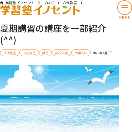
学習塾 イノセント
ブログ
八代教室
夏期講習の講座を一部紹介(^^)
MENU
夏期講習の講座を一部紹介
(^^)
八代教室
玉名教室
講習
高校入試
大学入試
2026年7月6日