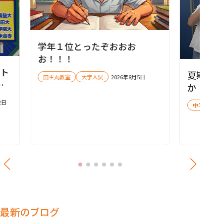
学年１位とったぞおおお
お！！！
ート
夏期講
田主丸教室
大学入試
2026年8月5日
に
か！
！
2日
中学受験
】
最新のブログ