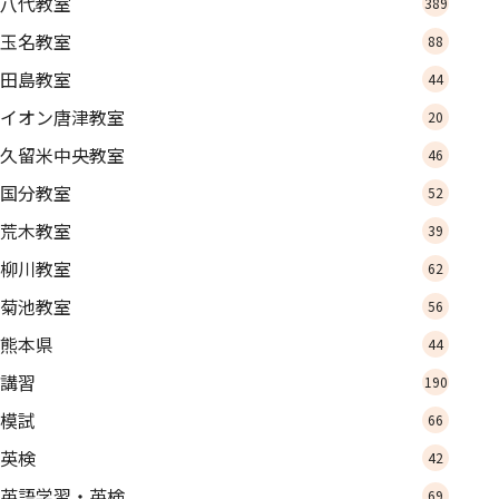
八代教室
389
玉名教室
88
田島教室
44
イオン唐津教室
20
久留米中央教室
46
国分教室
52
荒木教室
39
柳川教室
62
菊池教室
56
熊本県
44
講習
190
模試
66
英検
42
英語学習・英検
69