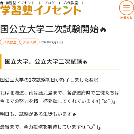
学習塾 イノセント
ブログ
八代教室
国公立大学二次試験開始🔥
MENU
国公立大学二次試験開始🔥
八代教室
大学入試
2023年2月25日
国立大学、公立大学二次試験🔥
国公立大学の2次試験初日が終了しましたね😊
北は北海道、南は鹿児島まで、各都道府県で生徒たちは
今までの努力を精一杯発揮してくれています٩( ”ω” )و
明日も、試験がある生徒もいます🔥
最後まで、全力投球を期待しています٩( ”ω” )و