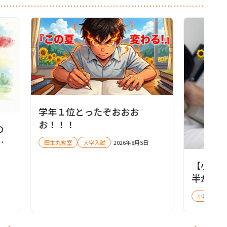
学年１位とったぞおおお
お！！！
の
留
田主丸教室
大学入試
2026年8月5日
【小郡
半が勝
今やる
小郡教室