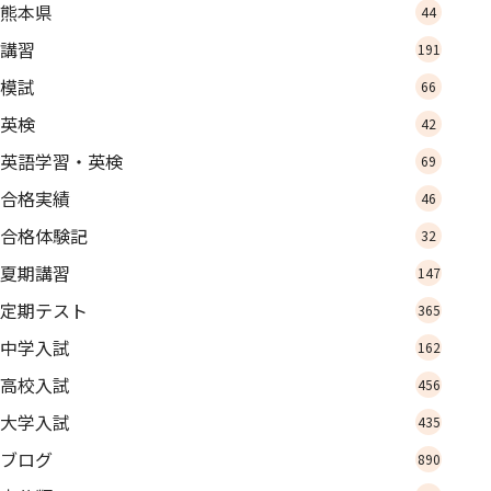
熊本県
44
講習
191
模試
66
英検
42
英語学習・英検
69
合格実績
46
合格体験記
32
夏期講習
147
定期テスト
365
中学入試
162
高校入試
456
大学入試
435
ブログ
890