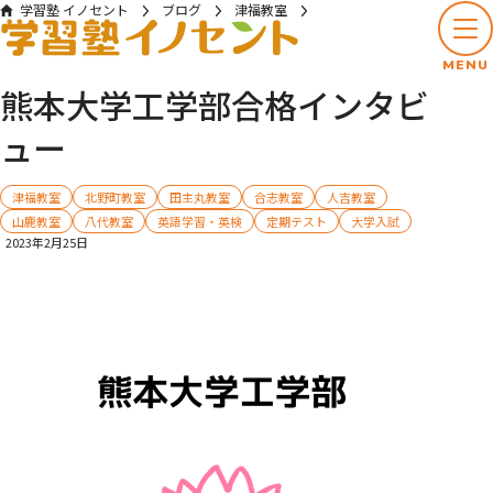
学習塾 イノセント
ブログ
津福教室
熊本大学工学部合格インタビュー
MENU
熊本大学工学部合格インタビ
ュー
津福教室
北野町教室
田主丸教室
合志教室
人吉教室
山鹿教室
八代教室
英語学習・英検
定期テスト
大学入試
2023年2月25日