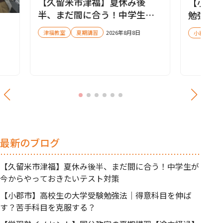
【久留米市津福】夏休み後
【小郡
半、まだ間に合う！中学生が
勉強法
今からやっておきたいテスト
苦手科
津福教室
夏期講習
2026年8月8日
小郡教室
対策
最新のブログ
【久留米市津福】夏休み後半、まだ間に合う！中学生が
今からやっておきたいテスト対策
【小郡市】高校生の大学受験勉強法｜得意科目を伸ば
す？苦手科目を克服する？