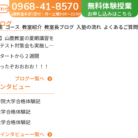
0968-41-8570
無料体験授業
合わせ
お申し込みはこちら
山鹿教室本部 (受付：月〜土曜9:00～22:00)
ログ
由
コース
教室紹介
教室長ブログ
入塾の流れ
よくあるご質問
】山鹿教室の夏期講習を
テスト対策会も実施しま
タートから２週間
ったぞおおおお！！！
ブログ一覧へ
ンタビュー
南学院大学合格体験記
州大学合格体験記
本大学合格体験記
インタビュー一覧へ