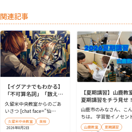
関連記事
【イグアナでもわかる】
【夏期講習】山鹿教
「不可算名詞」「数えら
夏期講習をチラ見せ
れない名詞」の意味【英
久留米中央教室からのごあ
スト対策会も実施し
文法・高校生・久留米
山鹿市のみなさん、こ
いさつ [chat face="仙
✨
市・夏期講習】
ちは。 学習塾イノセン
人.png" name...
久留米中央教室
英検
鹿教室の南です。 みな
山鹿教室
夏期講習
2026年8月2日
充実...