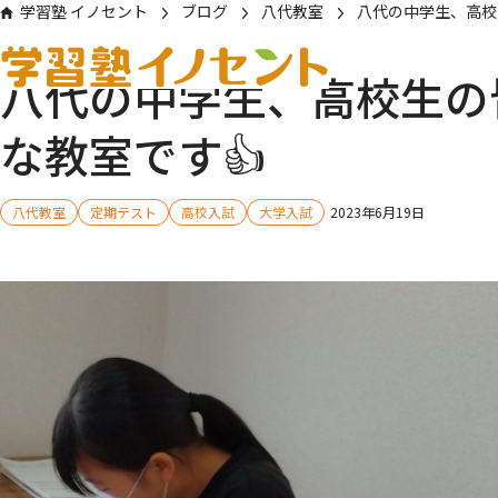
学習塾 イノセント
ブログ
八代教室
八代の中学生、高校
八代の中学生、高校生の
な教室です👍
八代教室
定期テスト
高校入試
大学入試
2023年6月19日