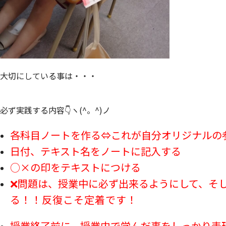
大切にしている事は・・・
必ず実践する内容👇ヽ(^。^)ノ
各科目ノートを作る⇔これが自分オリジナルの
日付、テキスト名をノートに記入する
○×の印をテキストにつける
❌
問題は、授業中に必ず出来るようにして、そ
る！！反復こそ定着です！
授業終了前に、授業内で学んだ事をしっかり表