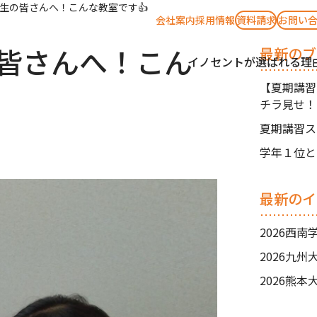
生の皆さんへ！こんな教室です👍
会社案内
採用情報
資料請求
お問い
皆さんへ！こん
最新のブ
イノセントが選ばれる理
【夏期講習
チラ見せ！
す✨
夏期講習ス
学年１位と
最新のイ
2026西
2026九
2026熊