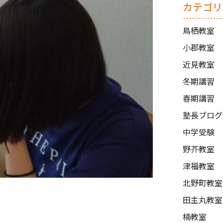
カテゴリ
鳥栖教室
小郡教室
近見教室
冬期講習
春期講習
塾長ブログ
中学受験
野芥教室
津福教室
北野町教室
田主丸教室
楠教室