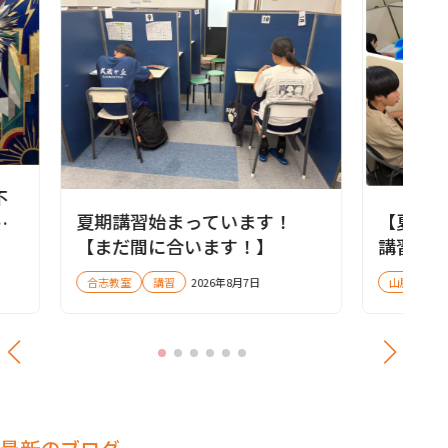
不
夏期講習始まっています！
【夏期
名
【まだ間に合います！】
講習を
会も実
合志教室
講習
2026年8月7日
山鹿教室