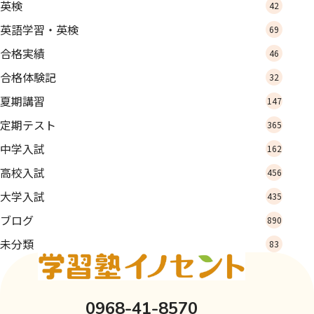
英検
42
英語学習・英検
69
合格実績
46
合格体験記
32
夏期講習
147
定期テスト
365
中学入試
162
高校入試
456
大学入試
435
ブログ
890
未分類
83
0968-41-8570