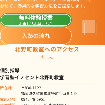
わせて
、
効果的な学習方法をご提案します。
無料体験授業
お申し込みはこちら
入塾の流れ
北野町教室へのアクセス
Access
個別指導
学習塾イノセント北野町教室
所在地
〒830-1122
福岡県久留米市北野町今山８１９
電話番号
0942-78-5951