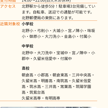
受付時間
14:00～22:00(日火木お休み)
アクセス
北野駅から徒歩5分！駐車場3台完備してい
ます。自転車、送迎での通塾が可能です。
北野郵便局の東側にあります。
近隣対象校
小学校
北野小・弓削小・大城小・宮ノ陣小・味坂
小・御原小・大刀洗小・金島小・付属小
中学校
北野中・大刀洗中・宝城中・宮ノ陣中・小
郡中・久留米信愛中・付属中
高校
朝倉高・小郡高・朝倉東高・三井中央高・
久留米高・明善高・南筑高・久留米信愛
高・筑水高・三井高・常葉高・筑陽学園
高・筑紫台高
久留米高専・有明高専