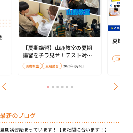
地
夏期講
【夏期講習】山鹿教室の夏期
講習をチラ見せ！テスト対策
田島教室
会も実施します✨
山鹿教室
夏期講習
2026年8月6日
最新のブログ
夏期講習始まっています！【まだ間に合います！】