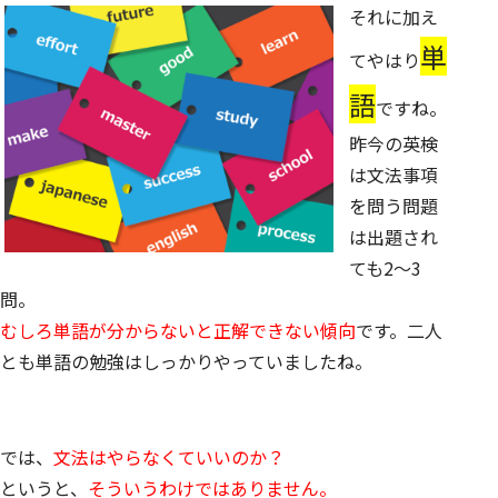
それに
加え
単
てやはり
語
ですね。
昨今の英検
は
文法事項
を問う問題
は出題され
ても2～3
問
。
むしろ単語が分からないと正解できない傾向
です。二人
とも単語の勉強はしっかりやっていましたね。
では、
文法はやらなくていいのか？
というと、
そういうわけではありません。