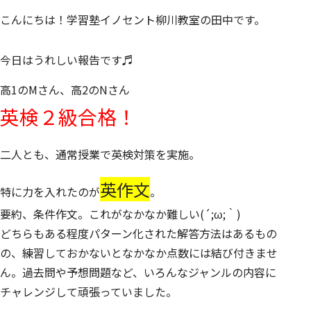
こんにちは！
学習塾イノセント柳川教室
の田中です。
今日はうれしい報告です♬
高1のMさん、高2のNさん
英検２級合格！
二人とも、
通常授業で英検対策
を実施。
英作文
特に力を入れたのが
。
要約、条件作文。これがなかなか難しい(´;ω;｀)
どちらもある程度パターン化された解答方法はあるもの
の、練習しておかないとなかなか点数には結び付きませ
ん。
過去問や予想問題など、いろんなジャンルの内容に
チャレンジ
して頑張っていました。