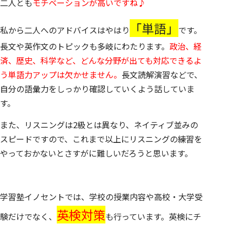
二人とも
モチベーションが高いですね♪
「単語」
私から二人へのアドバイスはやはり
です。
長文や英作文のトピックも多岐にわたります。
政治、経
済、歴史、科学など、どんな分野が出ても対応できるよ
う単語力アップは欠かせません。
長文読解演習などで、
自分の語彙力をしっかり確認していくよう話していま
す。
また、
リスニングは2級とは異なり、ネイティブ並みの
スピード
ですので、これまで以上にリスニングの練習を
やっておかないとさすがに難しいだろうと思います。
学習塾イノセント
では、学校の授業内容や高校・大学受
英検対策
験だけでなく、
も行っています。英検にチ