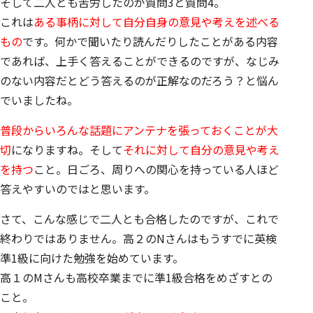
そして二人とも苦労したのが質問3と質問4。
これは
ある事柄に対して自分自身の意見や考えを述べる
もの
です。何かで聞いたり読んだりしたことがある内容
であれば、上手く答えることができるのですが、
なじみ
のない内容だとどう答えるのが正解なのだろう？と悩ん
でいました
ね。
普段からいろんな話題にアンテナを張っておくことが大
切
になりますね。そして
それに対して自分の意見や考え
を持つ
こと。日ごろ、周りへの関心を持っている人ほど
答えやすいのではと思います。
さて、こんな感じで二人とも合格したのですが、これで
終わりではありません。
高２のNさんはもうすでに英検
準1級に向けた勉強
を始めています。
高１のMさんも高校卒業までに準1級合格をめざす
との
こと。