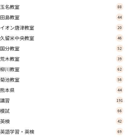
玉名教室
88
田島教室
44
イオン唐津教室
20
久留米中央教室
46
国分教室
52
荒木教室
39
柳川教室
62
菊池教室
56
熊本県
44
講習
191
模試
66
英検
42
英語学習・英検
69