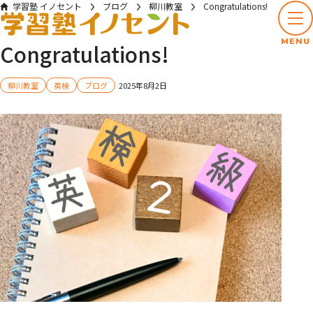
学習塾 イノセント
ブログ
柳川教室
Congratulations!
MENU
Congratulations!
柳川教室
英検
ブログ
2025年8月2日