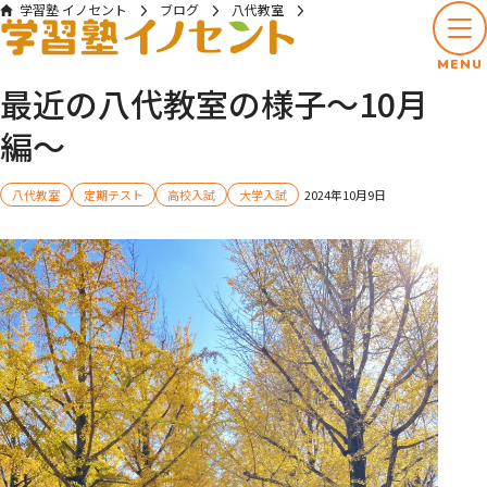
学習塾 イノセント
ブログ
八代教室
最近の八代教室の様子～10月編～
MENU
最近の八代教室の様子～10月
編～
八代教室
定期テスト
高校入試
大学入試
2024年10月9日