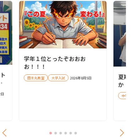
学年１位とったぞおおお
お！！！
ート
夏期講
田主丸教室
大学入試
2026年8月5日
に
か！
！
2日
中学受験
】