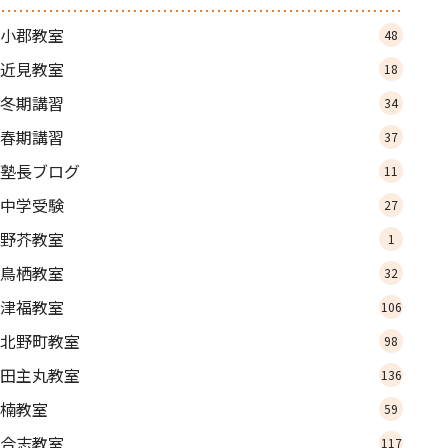
小郡教室
48
近見教室
18
冬期講習
34
春期講習
37
塾長ブログ
11
中学受験
27
野芥教室
1
鳥栖教室
32
津福教室
106
北野町教室
98
田主丸教室
136
楠教室
59
合志教室
117