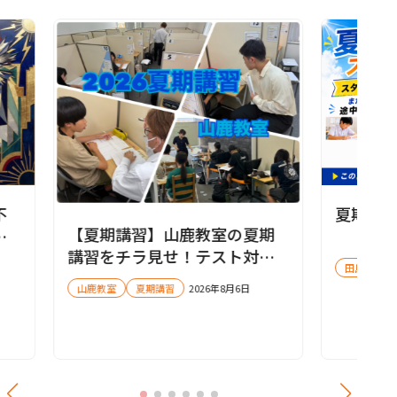
不
夏期講
【夏期講習】山鹿教室の夏期
名
講習をチラ見せ！テスト対策
田島教室
会も実施します✨
山鹿教室
夏期講習
2026年8月6日