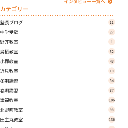
インタビュー一覧へ
カテゴリー
塾長ブログ
11
中学受験
27
野芥教室
1
鳥栖教室
32
小郡教室
48
近見教室
18
冬期講習
34
春期講習
37
津福教室
106
北野町教室
98
田主丸教室
136