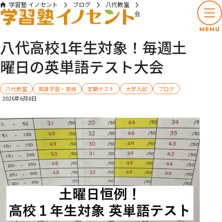
学習塾 イノセント
ブログ
八代教室
八代高校1年生対象！毎週土曜日の英単語テスト大会
MENU
八代高校1年生対象！毎週土
曜日の英単語テスト大会
八代教室
英語学習・英検
定期テスト
大学入試
ブログ
2026年6月8日