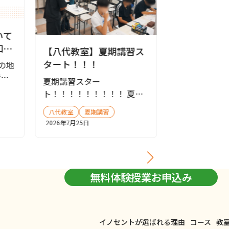
いて
知ら
【八代教室】夏期講習ス
【八代教室
タート！！！
準備中②
の地
皆様
夏期講習スター
夏期講習の準
上げ
ト！！！！！！！！！ 夏期
習の準備をし
講習がスタートしました！
わらない…！
八代教室
夏期講習
八代教室
夏期
暑い…いや、熱...
っ...
2026年7月25日
2026年7月23日
無料体験授業お申込み
イノセントが選ばれる理由
コース
教