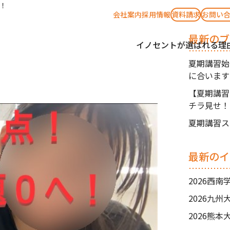
！
会社案内
採用情報
資料請求
お問い
最新のブ
イノセントが選ばれる理
夏期講習始
に合います
【夏期講習
チラ見せ！
す✨
夏期講習ス
最新のイ
2026西
2026九
2026熊