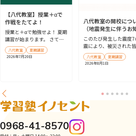
【八代教室】授業＋αで
八代教室の開校につ
作戦をたてよ！
（地震発生に伴うお
授業と＋αで勉強せよ！ 夏期
せ）
このたび発生した震度7
講習が始まります。 さて、
震により、被災された
みなさんは夏期講習をどの
八代教室
夏期講習
に心よりお見舞い申し
よ...
2026年7月20日
八代教室
夏期講習
ます。...
2026年8月1日
0968-41-8570