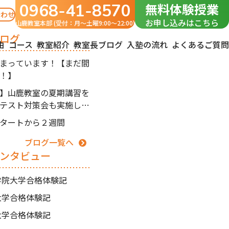
0968-41-8570
無料体験授業
合わせ
お申し込みはこちら
山鹿教室本部 (受付：月〜土曜9:00～22:00)
ログ
由
コース
教室紹介
教室長ブログ
入塾の流れ
よくあるご質問
まっています！【まだ間
！】
】山鹿教室の夏期講習を
テスト対策会も実施しま
タートから２週間
ブログ一覧へ
ンタビュー
南学院大学合格体験記
州大学合格体験記
本大学合格体験記