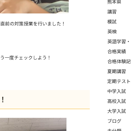
熊本県
講習
模試
日直前の対策授業を行いました！
英検
英語学習・
合格実績
う一度チェックしよう！
合格体験記
夏期講習
定期テスト
中学入試
！
高校入試
大学入試
ブログ
未分類