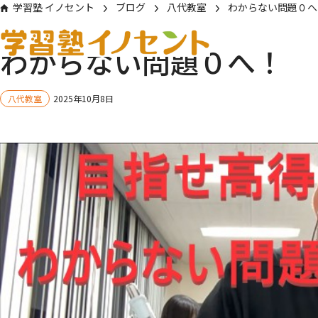
学習塾 イノセント
ブログ
八代教室
わからない問題０へ
わからない問題０へ！
八代教室
2025年10月8日