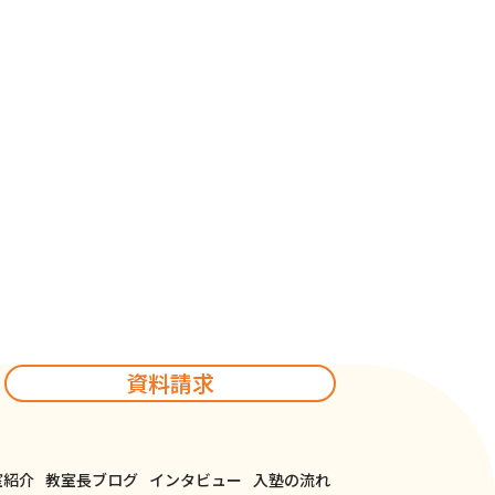
【八
模試
】夏期講習の
【八代教室】夏期講習の
全統
準備中です！
標に
けて
備中… 夏期講
夏期講習の準備中です！ さ
八代
のみ..
ています… 終
て、ついに夏期講習が始ま
！！ でも頑張
ります。 教室では、夏期講
講習
八代教室
夏期講習
習に...
2026年7月22日
資料請求
室紹介
教室長ブログ
インタビュー
入塾の流れ