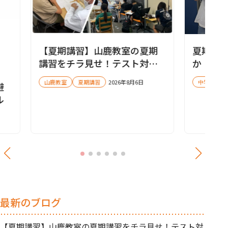
【夏期講習】山鹿教室の夏期
夏期講
講習をチラ見せ！テスト対策
か！
会も実施します✨
山鹿教室
夏期講習
2026年8月6日
中学受験
避
ル
最新のブログ
【夏期講習】山鹿教室の夏期講習をチラ見せ！テスト対