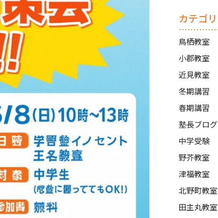
カテゴリ
鳥栖教室
小郡教室
近見教室
冬期講習
春期講習
塾長ブログ
中学受験
野芥教室
津福教室
北野町教室
田主丸教室