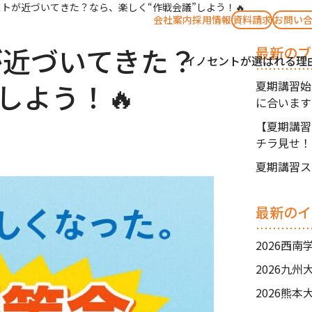
テストが近づいてきた？なら、楽しく“作戦会議”しよう！🔥
会社案内
採用情報
資料請求
お問い
トが近づいてきた？
最新のブ
イノセントが選ばれる理
しよう！🔥
夏期講習始
に合います
【夏期講習
チラ見せ！
す✨
夏期講習ス
最新のイ
2026西
2026九
2026熊