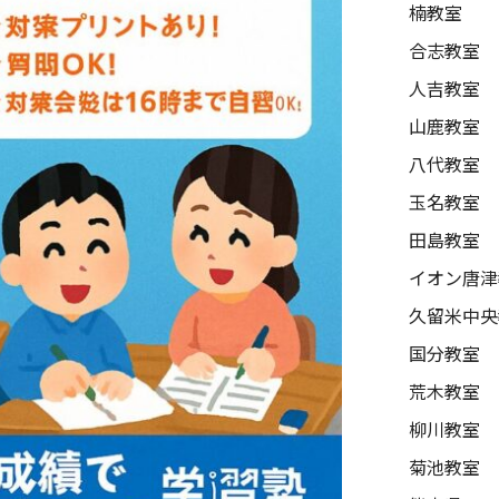
楠教室
合志教室
人吉教室
山鹿教室
八代教室
玉名教室
田島教室
イオン唐津
久留米中央
国分教室
荒木教室
柳川教室
菊池教室