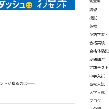
熊本県
講習
模試
英検
英語学習・
合格実績
合格体験記
夏期講習
定期テスト
中学入試
ントが贈るのは——
高校入試
大学入試
ブログ
未分類