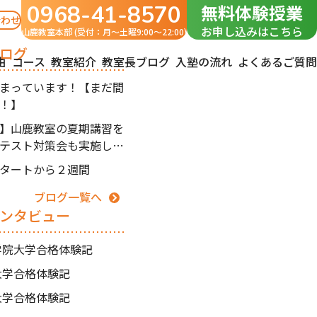
0968-41-8570
無料体験授業
合わせ
お申し込みはこちら
山鹿教室本部 (受付：月〜土曜9:00～22:00)
ログ
由
コース
教室紹介
教室長ブログ
入塾の流れ
よくあるご質問
まっています！【まだ間
！】
】山鹿教室の夏期講習を
テスト対策会も実施しま
タートから２週間
ブログ一覧へ
ンタビュー
南学院大学合格体験記
州大学合格体験記
本大学合格体験記