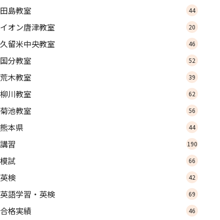
田島教室
44
イオン唐津教室
20
久留米中央教室
46
国分教室
52
荒木教室
39
柳川教室
62
菊池教室
56
熊本県
44
講習
190
模試
66
英検
42
英語学習・英検
69
合格実績
46