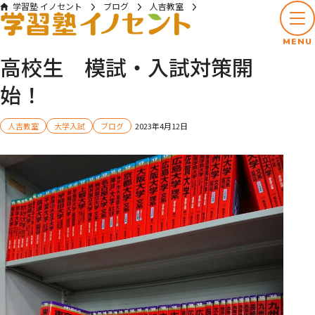
学習塾 イノセント
ブログ
人吉教室
高校生 模試・入試対策開始！
MENU
高校生 模試・入試対策開
始！
人吉教室
大学入試
ブログ
2023年4月12日