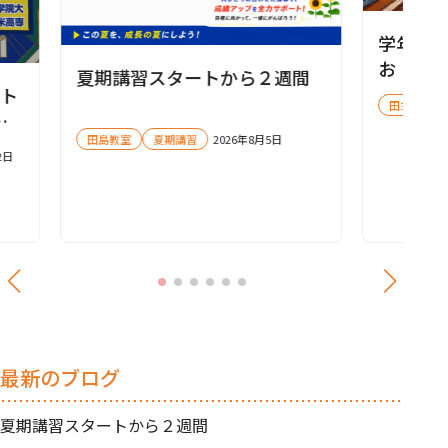
学年１
お！！
夏期講習スタートから２週間
ート
田主丸教室
に
田島教室
夏期講習
2026年8月5日
！
2日
】
最新のブログ
夏期講習スタートから２週間