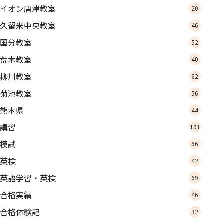
イオン唐津教室
20
久留米中央教室
46
国分教室
52
荒木教室
40
柳川教室
62
菊池教室
56
熊本県
44
講習
191
模試
66
英検
42
英語学習・英検
69
合格実績
46
合格体験記
32