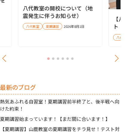
戦を
八代教室の開校について（地
震発生に伴うお知らせ）
【八代
ト！！
八代教室
夏期講習
2026年8月1日
八代教室
最新のブログ
熱気あふれる自習室！夏期講習前半終了と、後半戦へ向
けた約束！
夏期講習始まっています！【まだ間に合います！】
【夏期講習】山鹿教室の夏期講習をチラ見せ！テスト対