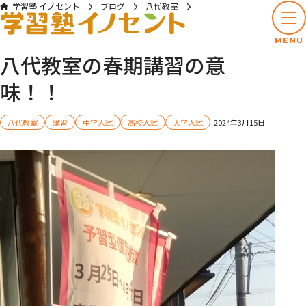
学習塾 イノセント
ブログ
八代教室
八代教室の春期講習の意味！！
MENU
八代教室の春期講習の意
味！！
八代教室
講習
中学入試
高校入試
大学入試
2024年3月15日