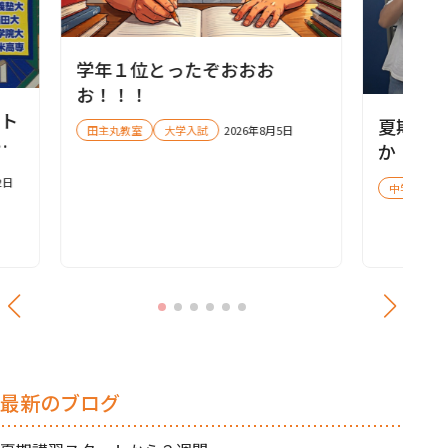
学年１位とったぞおおお
お！！！
ート
夏期講
田主丸教室
大学入試
2026年8月5日
に
か！
！
2日
中学受験
】
最新のブログ