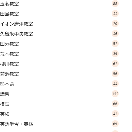
玉名教室
88
田島教室
44
イオン唐津教室
20
久留米中央教室
46
国分教室
52
荒木教室
39
柳川教室
62
菊池教室
56
熊本県
44
講習
190
模試
66
英検
42
英語学習・英検
69