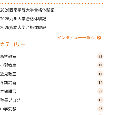
2026西南学院大学合格体験記
2026九州大学合格体験記
2026熊本大学合格体験記
インタビュー一覧へ
カテゴリー
鳥栖教室
32
小郡教室
49
近見教室
18
冬期講習
34
春期講習
37
塾長ブログ
11
中学受験
27