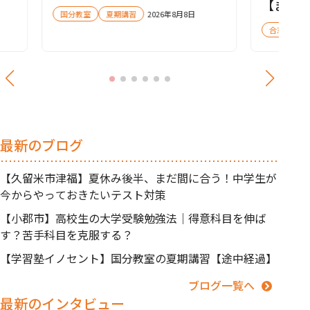
【まだ
国分教室
夏期講習
2026年8月8日
合志教室
最新のブログ
【久留米市津福】夏休み後半、まだ間に合う！中学生が
今からやっておきたいテスト対策
【小郡市】高校生の大学受験勉強法｜得意科目を伸ば
す？苦手科目を克服する？
【学習塾イノセント】国分教室の夏期講習【途中経過】
ブログ一覧へ
最新のインタビュー