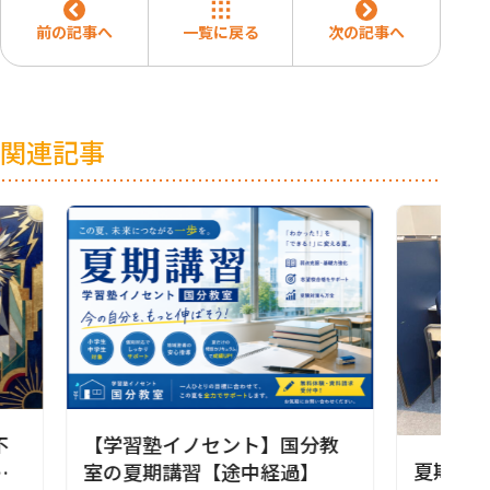
前の記事へ
一覧に戻る
次の記事へ
関連記事
不
【学習塾イノセント】国分教
夏期講
名
室の夏期講習【途中経過】